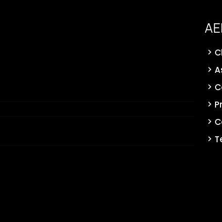
AE
C
A
C
P
C
T